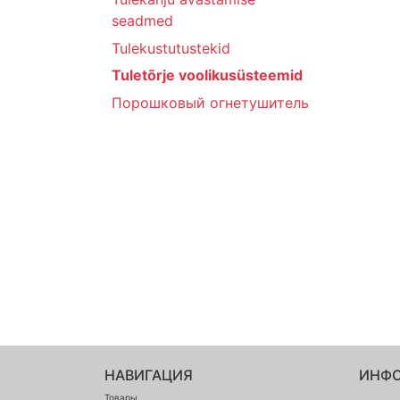
seadmed
Tulekustutustekid
Tuletõrje voolikusüsteemid
Порошковый огнетушитель
НАВИГАЦИЯ
ИНФ
Товары