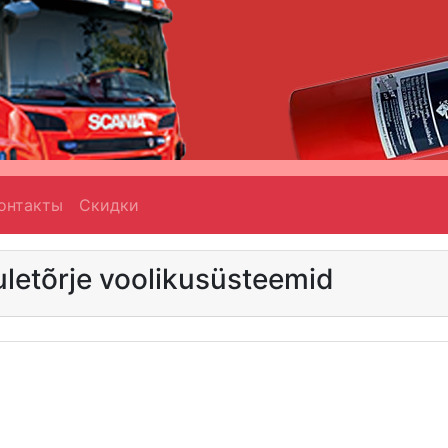
онтакты
Скидки
uletõrje voolikusüsteemid