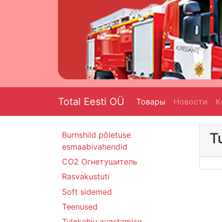
Total Eesti OÜ
Товары
Новости
K
Burnshild põletuse
T
esmaabivahendid
CO2 Oгнетушитель
Rasvakustuti
Soft sidemed
Teenused
Tulekahju avastamise